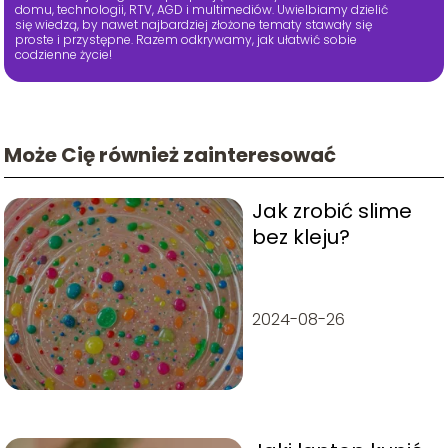
domu, technologii, RTV, AGD i multimediów. Uwielbiamy dzielić
się wiedzą, by nawet najbardziej złożone tematy stawały się
proste i przystępne. Razem odkrywamy, jak ułatwić sobie
codzienne życie!
Może Cię również zainteresować
Jak zrobić slime
bez kleju?
2024-08-26