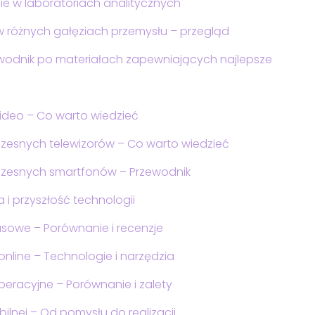
zie w laboratoriach analitycznych
różnych gałęziach przemysłu – przegląd
zewodnik po materiałach zapewniających najlepsze
ideo – Co warto wiedzieć
czesnych telewizorów – Co warto wiedzieć
oczesnych smartfonów – Przewodnik
 i przyszłość technologii
usowe – Porównanie i recenzje
online – Technologie i narzędzia
peracyjne – Porównanie i zalety
bilnej – Od pomysłu do realizacji