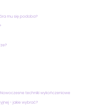
tóra mu się podoba?
?
rze?
. Nowoczesne techniki wykończeniowe
cyjnej - jakie wybrać?