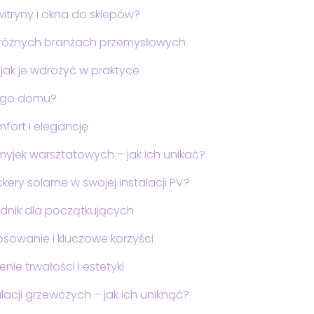
witryny i okna do sklepów?
różnych branżach przemysłowych
jak je wdrożyć w praktyce
ego domu?
fort i elegancję
 myjek warsztatowych – jak ich unikać?
ry solarne w swojej instalacji PV?
odnik dla początkujących
sowanie i kluczowe korzyści
nie trwałości i estetyki
lacji grzewczych – jak ich uniknąć?