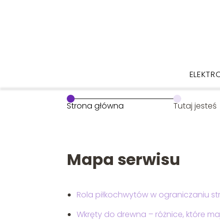
ELEKTR
Strona główna
Tutaj jesteś
Mapa serwisu
Rola piłkochwytów w ograniczaniu st
Wkręty do drewna – różnice, które m