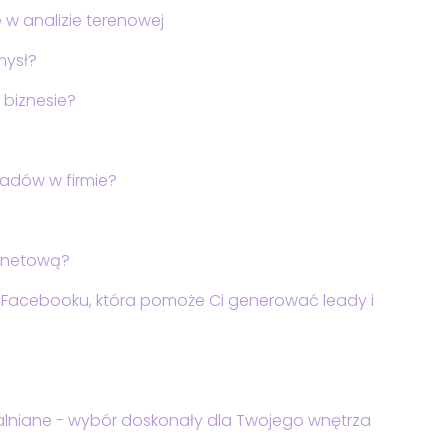
w analizie terenowej
mysł?
 biznesie?
padów w firmie?
ernetową?
 Facebooku, która pomoże Ci generować leady i
alniane - wybór doskonały dla Twojego wnętrza