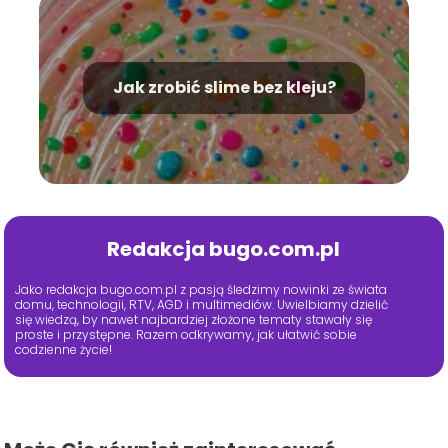
Jak zrobić slime bez kleju?
Redakcja bugo.com.pl
Jako redakcja bugo.com.pl z pasją śledzimy nowinki ze świata
domu, technologii, RTV, AGD i multimediów. Uwielbiamy dzielić
się wiedzą, by nawet najbardziej złożone tematy stawały się
proste i przystępne. Razem odkrywamy, jak ułatwić sobie
codzienne życie!