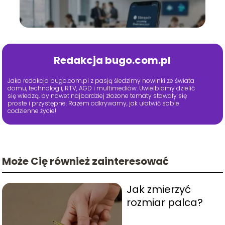
Redakcja bugo.com.pl
Jako redakcja bugo.com.pl z pasją śledzimy nowinki ze świata
domu, technologii, RTV, AGD i multimediów. Uwielbiamy dzielić
się wiedzą, by nawet najbardziej złożone tematy stawały się
proste i przystępne. Razem odkrywamy, jak ułatwić sobie
codzienne życie!
Może Cię również zainteresować
Jak zmierzyć
rozmiar palca?