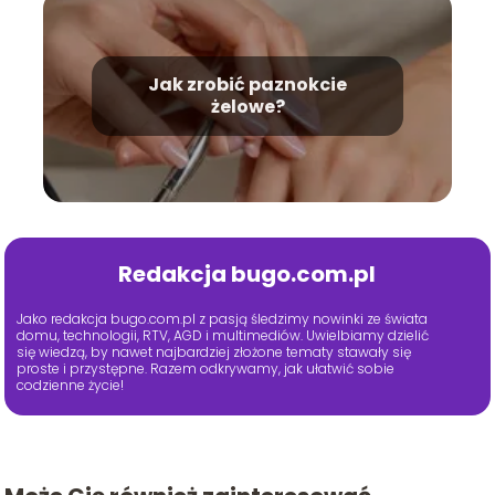
Jak zrobić paznokcie
żelowe?
Redakcja bugo.com.pl
Jako redakcja bugo.com.pl z pasją śledzimy nowinki ze świata
domu, technologii, RTV, AGD i multimediów. Uwielbiamy dzielić
się wiedzą, by nawet najbardziej złożone tematy stawały się
proste i przystępne. Razem odkrywamy, jak ułatwić sobie
codzienne życie!