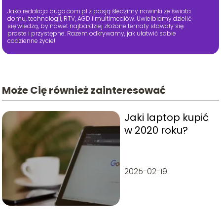
Jako redakcja bugo.com.pl z pasją śledzimy nowinki ze świata
domu, technologii, RTV, AGD i multimediów. Uwielbiamy dzielić
się wiedzą, by nawet najbardziej złożone tematy stawały się
proste i przystępne. Razem odkrywamy, jak ułatwić sobie
codzienne życie!
Może Cię również zainteresować
Jaki laptop kupić
w 2020 roku?
2025-02-19